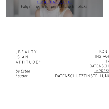
» zu Instagram
Folg mir gern für persönliche Einblicke.
KONT
„BEAUTY
INSTA
IS AN
F
ATTITUDE“
DATENSCH
IMPRES
by Estée
DATENSCHUTZEINSTELLUN
Lauder