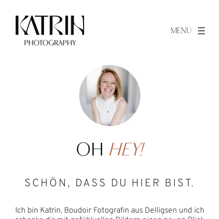
Zum
Inhalt
springen
OH
HEY!
SCHÖN, DASS DU HIER BIST.
Ich bin Katrin, Boudoir Fotografin aus Delligsen und ich